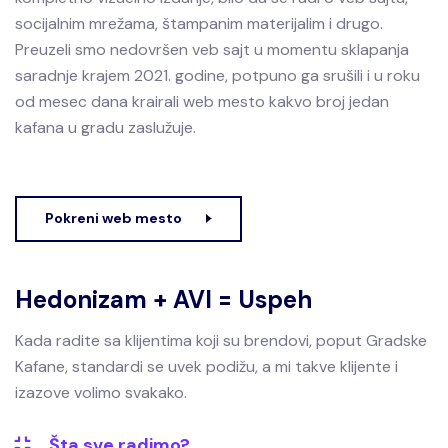
socijalnim mrežama, štampanim materijalim i drugo.
Preuzeli smo nedovršen veb sajt u momentu sklapanja
saradnje krajem 2021. godine, potpuno ga srušili i u roku
od mesec dana krairali web mesto kakvo broj jedan
kafana u gradu zaslužuje.
Pokreni web mesto
Hedonizam + AVI = Uspeh
Kada radite sa klijentima koji su brendovi, poput Gradske
Kafane, standardi se uvek podižu, a mi takve klijente i
izazove volimo svakako.
Šta sve radimo?