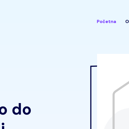
Početna
O
o do
i.