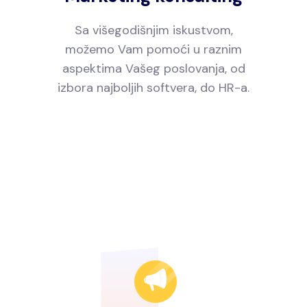
Sa višegodišnjim iskustvom,
možemo Vam pomoći u raznim
aspektima Vašeg poslovanja, od
izbora najboljih softvera, do HR-a.