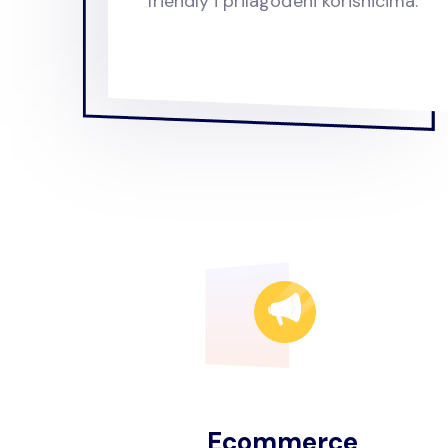
friendly i prilagođeni korisnicima.
Ecommerce