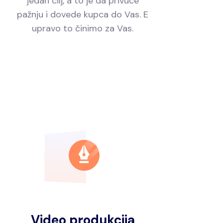
jedan cilj, a to je da privuče
pažnju i dovede kupca do Vas. E
upravo to činimo za Vas.
Video produkcija