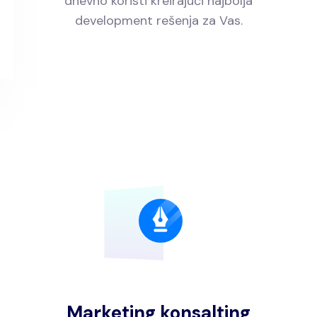
dnevno koristi kreirajući najbolja
development rešenja za Vas.
Marketing konsalting