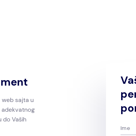
Va
pment
pe
 web sajta u
po
e adekvatnog
u do Vaših
Ime