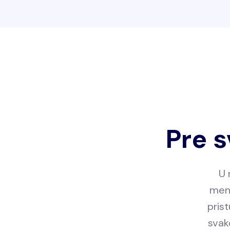
Pre s
U 
menj
pris
svak