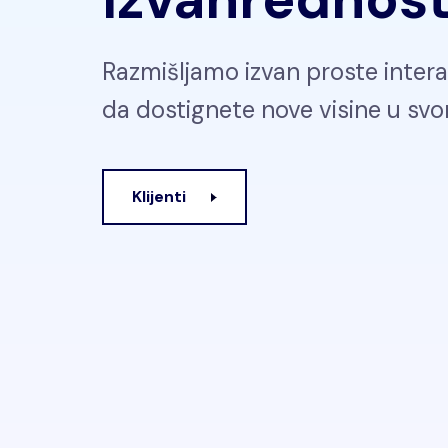
Razmišljamo izvan proste inte
da dostignete nove visine u sv
Klijenti