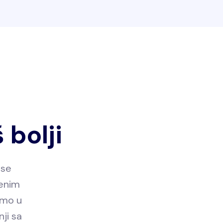
 bolji
 se
venim
amo u
ji sa