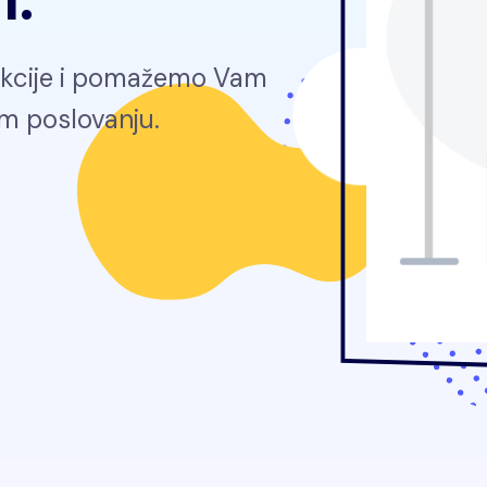
rakcije i pomažemo Vam
om poslovanju.