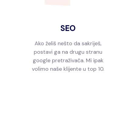
SEO
Ako želiš nešto da sakriješ,
postavi ga na drugu stranu
google pretraživača. Mi ipak
volimo naše klijente u top 10.