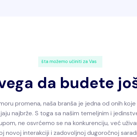
šta možemo učiniti za Vas
vega da budete još
moru promena, naša branša je jedna od onih koje
aju najbrže. S toga sa našim temeljnim i jedinst
tupom, ne osvrćemo se na konkurenciju, već uživ
oj novoj interakciji i zadovoljnoj dugoročnoj saradn