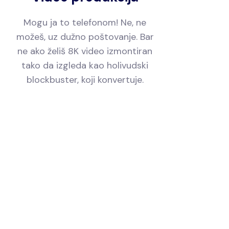
Mogu ja to telefonom! Ne, ne
možeš, uz dužno poštovanje. Bar
ne ako želiš 8K video izmontiran
tako da izgleda kao holivudski
blockbuster, koji konvertuje.