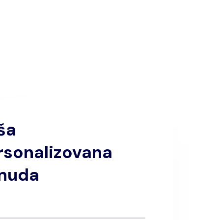
ša
rsonalizovana
nuda