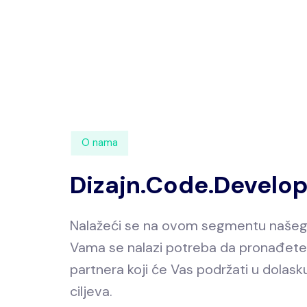
O nama
Dizajn.Code.Develo
Nalažeći se na ovom segmentu našeg
Vama se nalazi potreba da pronađet
partnera koji će Vas podržati u dolask
ciljeva.