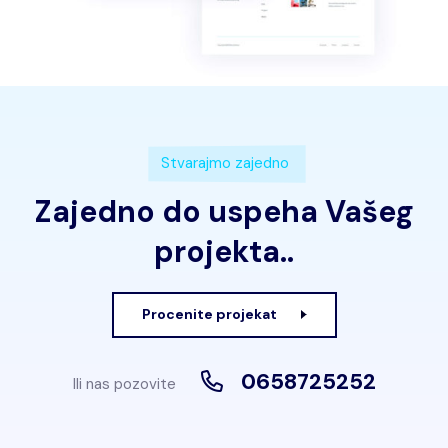
Stvarajmo zajedno
Zajedno do uspeha Vašeg
projekta..
Procenite projekat
0658725252
Ili nas pozovite