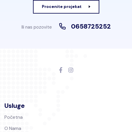
Procenite projekat
0658725252
Ili nas pozovite
Usluge
Početna
O Nama